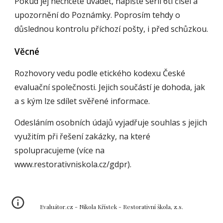
Pokud jej nechcete uvádět, napište sérii 6ti čísel a
upozornění do Poznámky. Poprosím tehdy o
důslednou kontrolu příchozí pošty, i před schůzkou.
Věcné
Rozhovory vedu podle etického kodexu České
evaluační společnosti. Jejich součástí je dohoda, jak
a s kým lze sdílet svěřené informace.
Odesláním osobních údajů vyjadřuje souhlas s jejich
využitím při řešení zakázky, na které
spolupracujeme (více na
www.restorativniskola.cz/gdpr).
Evaluátor.cz - Nikola Křístek - Restorativní škola, z.s.